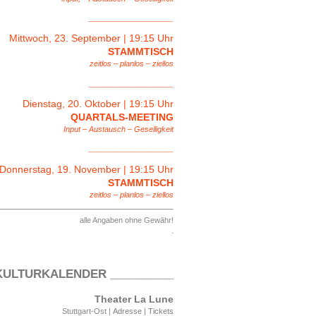
____________________
Mittwoch, 23. September | 19:15 Uhr
STAMMTISCH
zeitlos – planlos – ziellos
____________________
Dienstag, 20. Oktober | 19:15 Uhr
QUARTALS-MEETING
Input – Austausch – Geselligkeit
____________________
Donnerstag, 19. November | 19:15 Uhr
STAMMTISCH
zeitlos – planlos – ziellos
alle Angaben ohne Gewähr!
.
 KULTURKALENDER __________
Theater La Lune
Stuttgart-Ost |
Adresse
|
Tickets