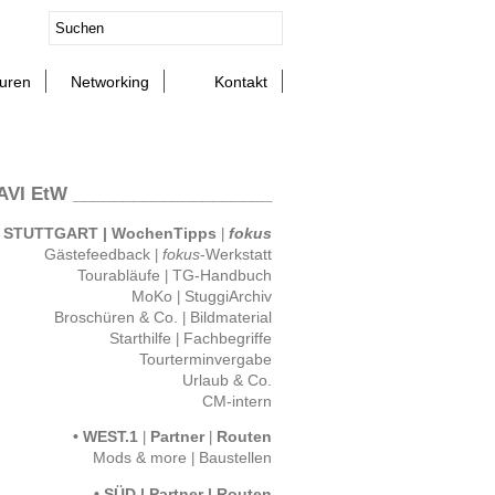
ouren
Networking
Kontakt
AVI EtW ____________________
STUTTGART
WochenTipps
fokus
•
|
|
fokus
Gästefeedback
|
-Werkstatt
Tourabläufe
|
TG-Handbuch
MoKo
|
StuggiArchiv
Broschüren & Co.
|
Bildmaterial
Starthilfe
|
Fachbegriffe
Tourterminvergabe
Urlaub & Co.
CM-intern
WEST.1
Partner
Routen
•
|
|
Mods & more
|
Baustellen
SÜD
Partner
Routen
•
|
|